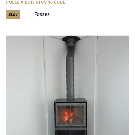
POÊLE À BOIS STÛV 16 CUBE
Fosses
Stûv