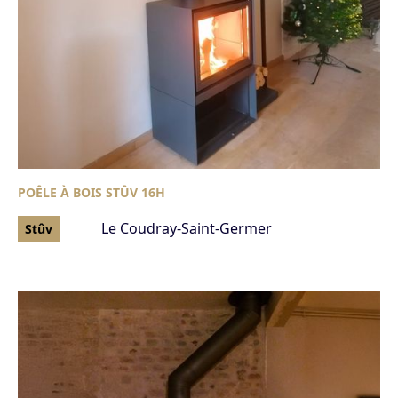
POÊLE À BOIS STÛV 16H
Le Coudray-Saint-Germer
Stûv