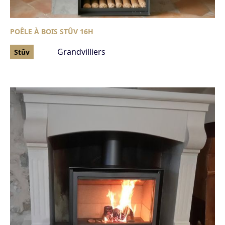
POÊLE À BOIS STÛV 16H
Grandvilliers
Stûv