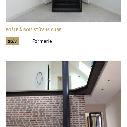
POÊLE À BOIS STÛV 16 CUBE
Formerie
Stûv