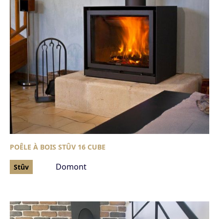
POÊLE À BOIS STÛV 16 CUBE
Domont
Stûv