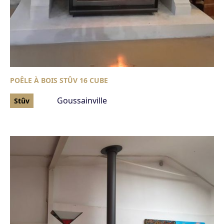
POÊLE À BOIS STÛV 16 CUBE
Goussainville
Stûv