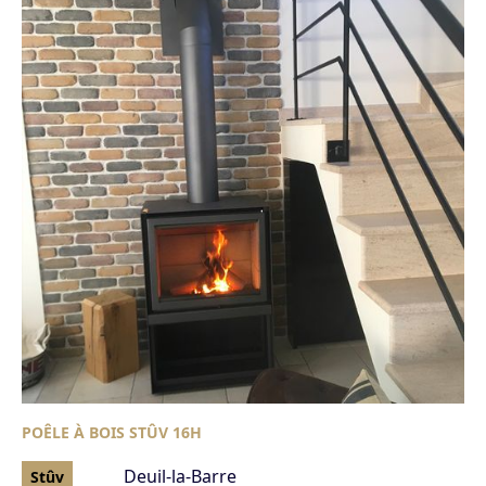
POÊLE À BOIS STÛV 16H
Deuil-la-Barre
Stûv