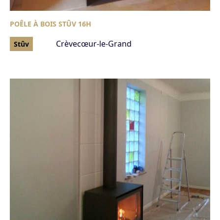
POÊLE À BOIS STÛV 16H
Crèvecœur-le-Grand
Stûv