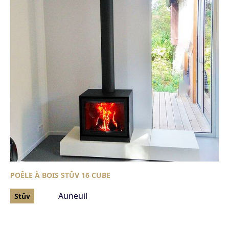
POÊLE À BOIS STÛV 16 CUBE
Auneuil
Stûv