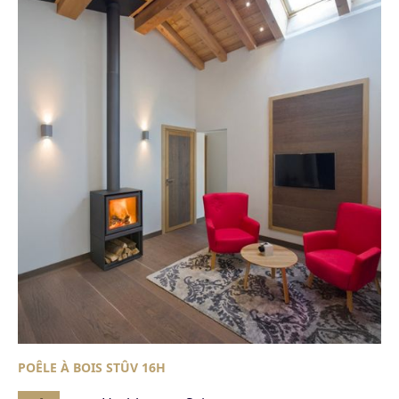
POÊLE À BOIS STÛV 16H