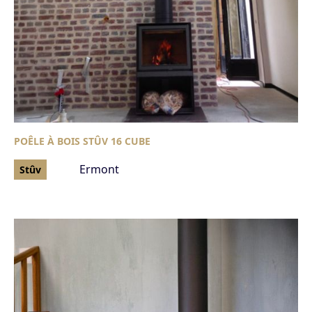
POÊLE À BOIS STÛV 16 CUBE
Ermont
Stûv