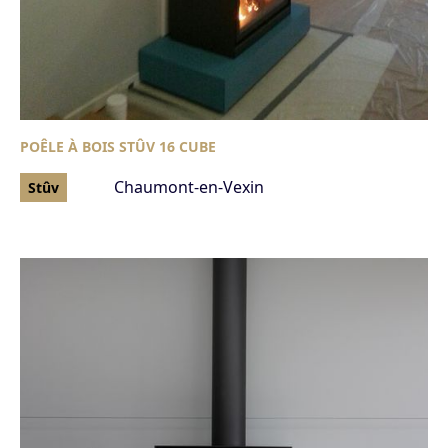
POÊLE À BOIS STÛV 16 CUBE
Chaumont-en-Vexin
Stûv