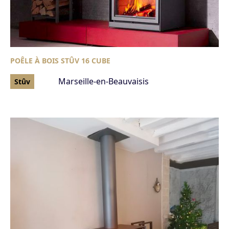
POÊLE À BOIS STÛV 16 CUBE
Marseille-en-Beauvaisis
Stûv