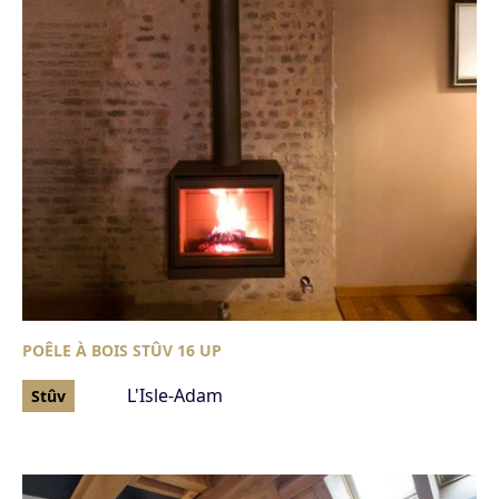
POÊLE À BOIS STÛV 16 UP
L'Isle-Adam
Stûv