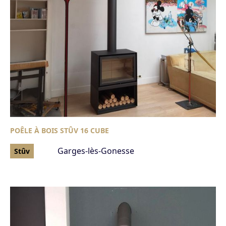
POÊLE À BOIS STÛV 16 CUBE
Garges-lès-Gonesse
Stûv