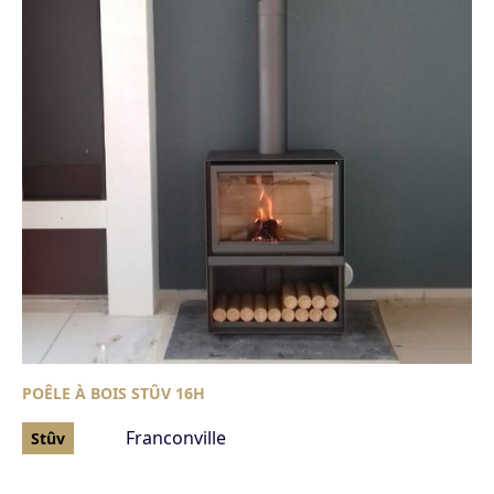
POÊLE À BOIS STÛV 16H
Franconville
Stûv