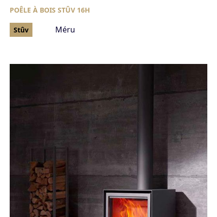
POÊLE À BOIS STÛV 16H
Méru
Stûv