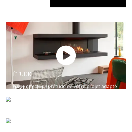
ÉTUDE
Nous effectuons l’étude de votre projet adapté
INSTALLATION
à votre budget et à votre maison !
Équipes habilités et qualifiées à effectuer la
pose des matériels de chauffages, cheminées,
poêles à bois, granulés et gaz !
MAINTENANCE
Nous effectuons la maintenance, le