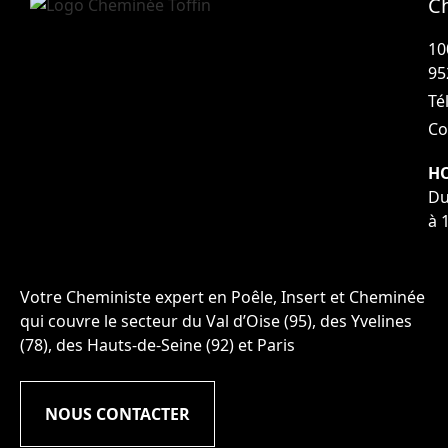
C
10
95
Tél
Co
HO
Du
à 
Votre Cheministe expert en Poêle, Insert et Cheminée
qui couvre le secteur du Val d’Oise (95), des Yvelines
(78), des Hauts-de-Seine (92) et Paris
NOUS CONTACTER