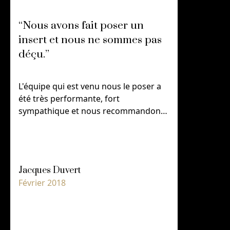
“Nous avons fait poser un
“Nous av
insert et nous ne sommes pas
insert e
déçu.”
déçu.”
L'équipe qui est venu nous le poser a
L'équipe qu
été très performante, fort
été très pe
sympathique et nous recommandons
sympathiq
chaleureusement et sans modération,
chaleureus
cette société.
cette sociét
Jacques Duvert
Jacques D
Février 2018
Février 201