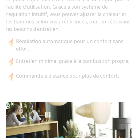
facilité d’utilisation. Grâce à son système de
régulation intuitif, vous pouvez ajuster la chaleur et
les flammes selon vos préférences, tout en réduisant
les besoins d’entretien.
Régulation automatique pour un confort sans
effort.
Entretien minimal grâce à la combustion propre.
Commande à distance pour plus de confort.