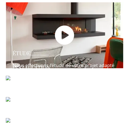
ÉTUDE
Nous effectuons l’étude de votre projet adapté
INSTALLATION
à votre budget et à votre maison !
Équipes habilités et qualifiées à effectuer la
pose des matériels de chauffages, cheminées,
poêles à bois, granulés et gaz !
MAINTENANCE
Nous effectuons la maintenance, le
dépannage et le ramonage !