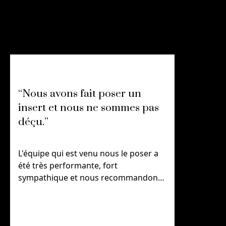
“Nous avons fait poser un
“Nous av
insert et nous ne sommes pas
insert e
déçu.”
déçu.”
L'équipe qui est venu nous le poser a
L'équipe qu
été très performante, fort
été très pe
sympathique et nous recommandons
sympathiq
chaleureusement et sans modération,
chaleureus
cette société.
cette sociét