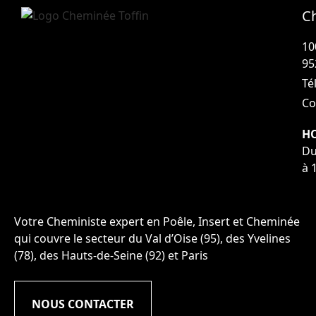
C
10
95
Tél
Co
HO
Du
à 
Votre Cheministe expert en Poêle, Insert et Cheminée
qui couvre le secteur du Val d’Oise (95), des Yvelines
(78), des Hauts-de-Seine (92) et Paris
NOUS CONTACTER