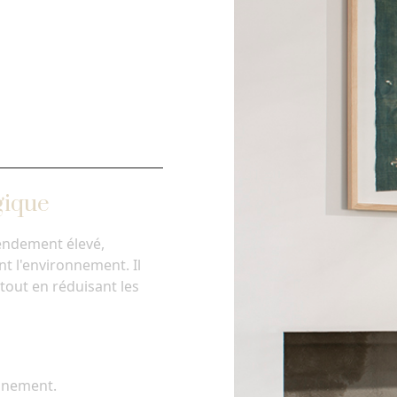
gique
endement élevé,
t l'environnement. Il
tout en réduisant les
onnement.