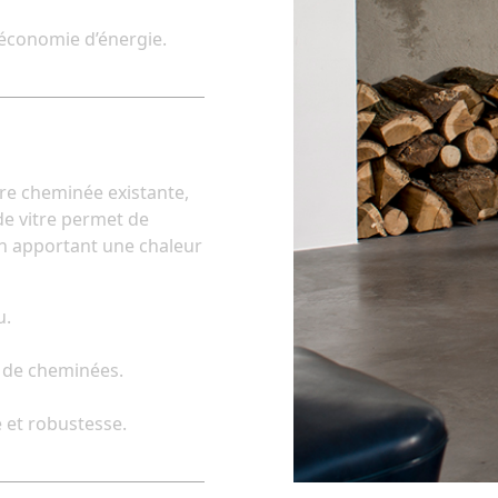
économie d’énergie.
tre cheminée existante,
de vitre permet de
en apportant une chaleur
u.
s de cheminées.
 et robustesse.