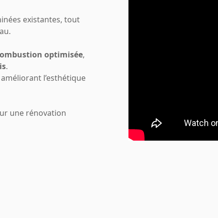
inées existantes, tout
au.
ombustion optimisée
,
is
.
 améliorant l’esthétique
 pour une rénovation