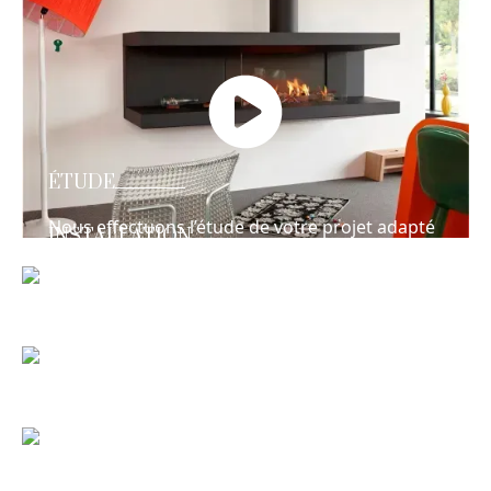
ÉTUDE
Nous effectuons l’étude de votre projet adapté
INSTALLATION
à votre budget et à votre maison !
Équipes habilités et qualifiées à effectuer la
pose des matériels de chauffages, cheminées,
poêles à bois, granulés et gaz !
MAINTENANCE
Nous effectuons la maintenance, le
dépannage et le ramonage !