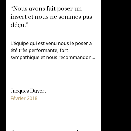
“Nous avons fait poser un
“Nous av
insert et nous ne sommes pas
insert e
déçu.”
déçu.”
L'équipe qui est venu nous le poser a
L'équipe qu
été très performante, fort
été très pe
sympathique et nous recommandons
sympathiq
chaleureusement et sans modération,
chaleureus
cette société.
cette sociét
Jacques Duvert
Jacques D
Février 2018
Février 201