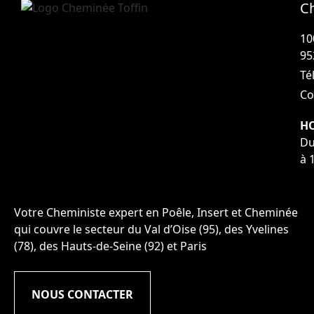
C
10
95
Tél
Co
HO
Du
à 
Votre Cheministe expert en Poêle, Insert et Cheminée
qui couvre le secteur du Val d’Oise (95), des Yvelines
(78), des Hauts-de-Seine (92) et Paris
NOUS CONTACTER