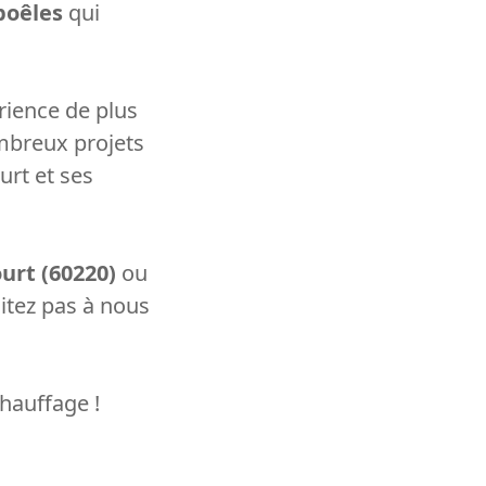
poêles
qui
érience de plus
mbreux projets
urt et ses
urt (60220)
ou
itez pas à nous
hauffage !