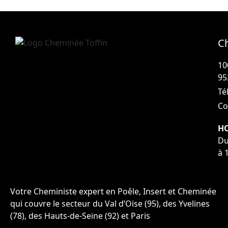
C
10
95
Tél
Co
HO
Du
à 
Votre Cheministe expert en Poêle, Insert et Cheminée
qui couvre le secteur du Val d’Oise (95), des Yvelines
(78), des Hauts-de-Seine (92) et Paris