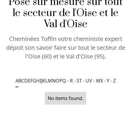
Pose sur mesure sur tout
le secteur de l'Oise et le
Val d'Oise
Cheminées Toffin votre cheministe expert
dépoit son savoir faire sur tout le secteur de
l'Oise (60) et le Val d'Oise (95).
A
B
C
D
E
F
G
H
I
J
K
L
M
N
O
P
Q - R - S
T - U
V - W
X - Y - Z
No items found.