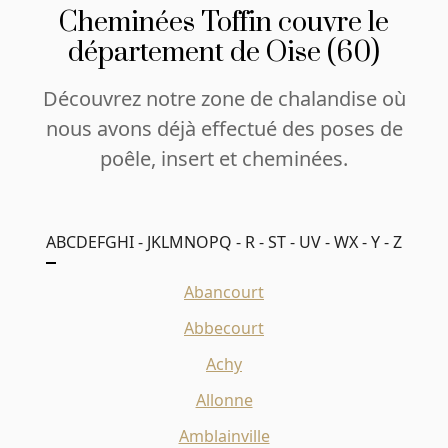
Cheminées Toffin couvre le
département de Oise (60)
Découvrez notre zone de chalandise où
nous avons déjà effectué des poses de
poêle, insert et cheminées.
A
B
C
D
E
F
G
H
I - J
K
L
M
N
O
P
Q - R - S
T - U
V - W
X - Y - Z
Abancourt
Abbecourt
Achy
Allonne
Amblainville