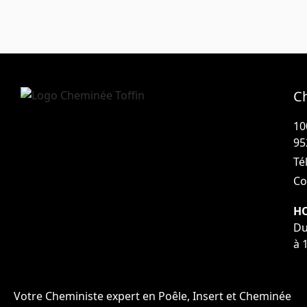
C
10
95
Tél
Co
HO
Du
à 
Votre Cheministe expert en Poêle, Insert et Cheminée