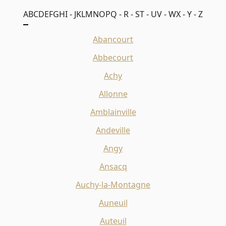
A
B
C
D
E
F
G
H
I - J
K
L
M
N
O
P
Q - R - S
T - U
V - W
X - Y - Z
Abancourt
Abbecourt
Achy
Allonne
Amblainville
Andeville
Angy
Ansacq
Auchy-la-Montagne
Auneuil
Auteuil