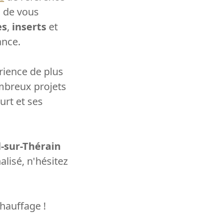
s de vous
es
,
inserts
et
ance.
érience de plus
mbreux projets
urt et ses
l-sur-Thérain
lisé, n'hésitez
hauffage !