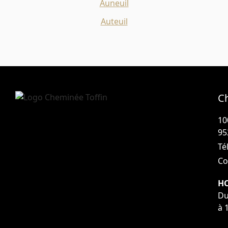
Auneuil
Auteuil
C
10
95
Tél
Co
HO
Du
à 