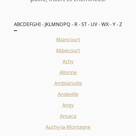
A
B
C
D
E
F
G
H
I - J
K
L
M
N
O
P
Q - R - S
T - U
V - W
X - Y - Z
Abancourt
Abbecourt
Achy
Allonne
Amblainville
Andeville
Angy
Ansacq
Auchy-la-Montagne