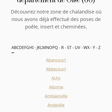
département de Oise (60)
Découvrez notre zone de chalandise où
nous avons déjà effectué des poses de
poêle, insert et cheminées.
A
B
C
D
E
F
G
H
I - J
K
L
M
N
O
P
Q - R - S
T - U
V - W
X - Y - Z
Abancourt
Abbecourt
Achy
Allonne
Amblainville
Andeville