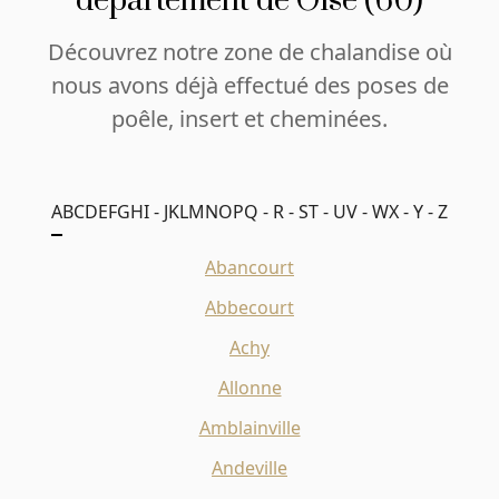
département de Oise (60)
Découvrez notre zone de chalandise où
nous avons déjà effectué des poses de
poêle, insert et cheminées.
A
B
C
D
E
F
G
H
I - J
K
L
M
N
O
P
Q - R - S
T - U
V - W
X - Y - Z
Abancourt
Abbecourt
Achy
Allonne
Amblainville
Andeville