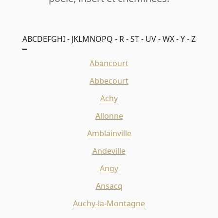
A
B
C
D
E
F
G
H
I - J
K
L
M
N
O
P
Q - R - S
T - U
V - W
X - Y - Z
Abancourt
Abbecourt
Achy
Allonne
Amblainville
Andeville
Angy
Ansacq
Auchy-la-Montagne