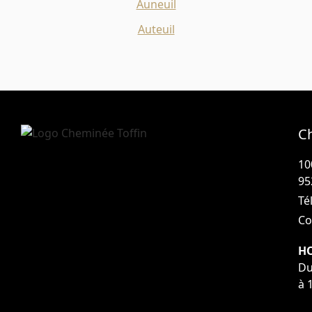
Auneuil
Auteuil
C
10
95
Tél
Co
HO
Du
à 