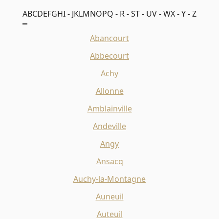
A
B
C
D
E
F
G
H
I - J
K
L
M
N
O
P
Q - R - S
T - U
V - W
X - Y - Z
Abancourt
Abbecourt
Achy
Allonne
Amblainville
Andeville
Angy
Ansacq
Auchy-la-Montagne
Auneuil
Auteuil