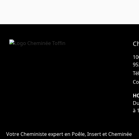
C
10
95
Tél
Co
HO
Du
à 
Votre Cheministe expert en Poêle, Insert et Cheminée