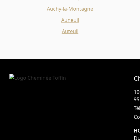
Auchy-la-Montagne
Auneuil
Auteuil
C
10
95
Tél
Co
HO
Du