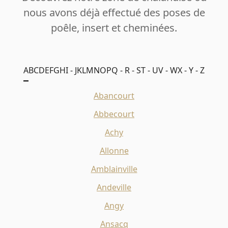
nous avons déjà effectué des poses de
poêle, insert et cheminées.
A
B
C
D
E
F
G
H
I - J
K
L
M
N
O
P
Q - R - S
T - U
V - W
X - Y - Z
Abancourt
Abbecourt
Achy
Allonne
Amblainville
Andeville
Angy
Ansacq