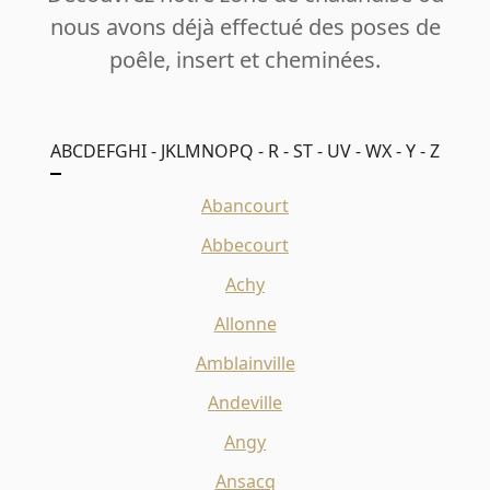
nous avons déjà effectué des poses de
poêle, insert et cheminées.
A
B
C
D
E
F
G
H
I - J
K
L
M
N
O
P
Q - R - S
T - U
V - W
X - Y - Z
Abancourt
Abbecourt
Achy
Allonne
Amblainville
Andeville
Angy
Ansacq