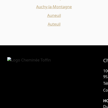
Auchy-la-Montagne
Auneuil
Auteuil
C
10
95
Tél
Co
HO
Du