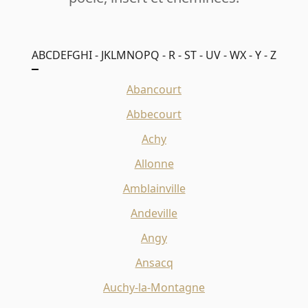
A
B
C
D
E
F
G
H
I - J
K
L
M
N
O
P
Q - R - S
T - U
V - W
X - Y - Z
Abancourt
Abbecourt
Achy
Allonne
Amblainville
Andeville
Angy
Ansacq
Auchy-la-Montagne