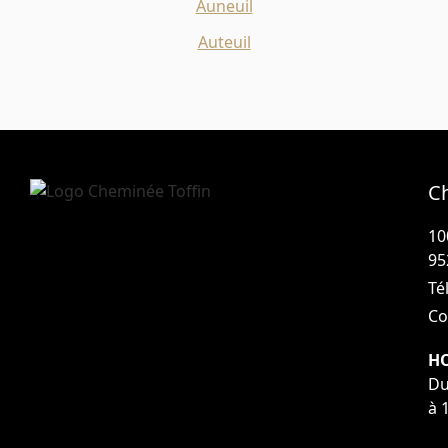
Auneuil
Auteuil
C
10
95
Tél
Co
HO
Du
à 