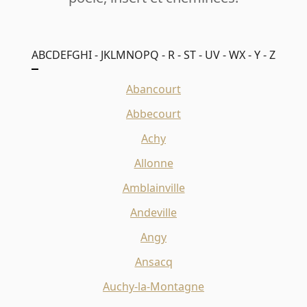
A
B
C
D
E
F
G
H
I - J
K
L
M
N
O
P
Q - R - S
T - U
V - W
X - Y - Z
Abancourt
Abbecourt
Achy
Allonne
Amblainville
Andeville
Angy
Ansacq
Auchy-la-Montagne