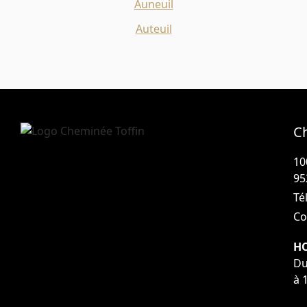
Auneuil
Auteuil
C
10
95
Tél
Co
HO
Du
à 