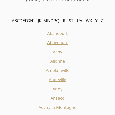
A
B
C
D
E
F
G
H
I - J
K
L
M
N
O
P
Q - R - S
T - U
V - W
X - Y - Z
Abancourt
Abbecourt
Achy
Allonne
Amblainville
Andeville
Angy
Ansacq
Auchy-la-Montagne