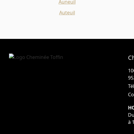
Auneuil
Auteuil
C
10
95
Tél
Co
HO
Du
à 