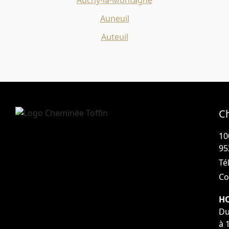
Auneuil
Auteuil
C
10
95
Tél
Co
HO
Du
à 