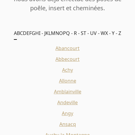
poêle, insert et cheminées.
A
B
C
D
E
F
G
H
I - J
K
L
M
N
O
P
Q - R - S
T - U
V - W
X - Y - Z
Abancourt
Abbecourt
Achy
Allonne
Amblainville
Andeville
Angy
Ansacq
Auchy-la-Montagne